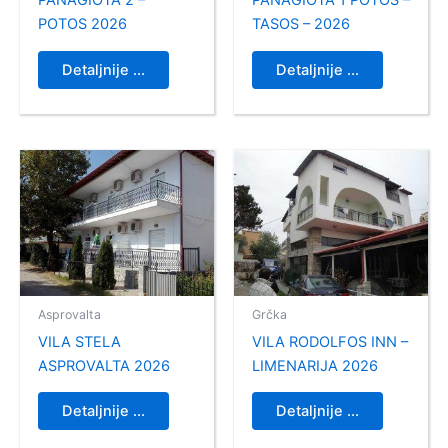
PANAGIOTA 2 –
PANAGIOTA 1 POTOS –
POTOS 2026
TASOS – 2026
Detaljnije ...
Detaljnije ...
Asprovalta
Grčka
VILA STELA
VILA RODOLFOS INN –
ASPROVALTA 2026
LIMENARIJA 2026
Detaljnije ...
Detaljnije ...