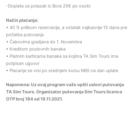
-Doplata za polazak iz Bora 25€ po osobi
Način plaćanja:
• 40 % prilikom rezervacije, a ostatak najkasnije 15 dana pre
početka putovanja
• Čekovima gradjana do 1. Novembra
• Kreditom poslovnih banaka
• Platnim karticama banaka sa kojima TA Sim Tours ima
potpisan ugovor
• Placanje se vrsi po srednjem kursu NBS na dan uplate
Napomena: Uz ovaj program važe opšti uslovi putovanja
TA Sim Tours. Organizator putovanja Sim Tours licenca
OTP broj 184 od 19.11.2021.