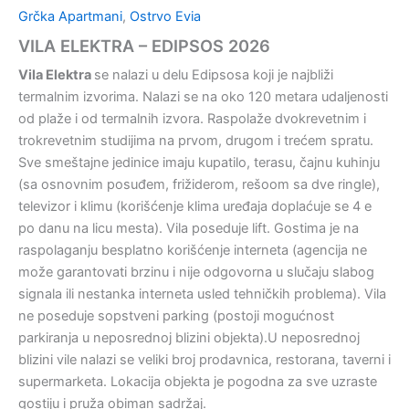
Grčka Apartmani
,
Ostrvo Evia
VILA ELEKTRA – EDIPSOS 2026
Vila Elektra
se nalazi u delu Edipsosa koji je najbliži
termalnim izvorima. Nalazi se na oko 120 metara udaljenosti
od plaže i od termalnih izvora. Raspolaže dvokrevetnim i
trokrevetnim studijima na prvom, drugom i trećem spratu.
Sve smeštajne jedinice imaju kupatilo, terasu, čajnu kuhinju
(sa osnovnim posuđem, frižiderom, rešoom sa dve ringle),
televizor i klimu (korišćenje klima uređaja doplaćuje se 4 e
po danu na licu mesta). Vila poseduje lift. Gostima je na
raspolaganju besplatno korišćenje interneta (agencija ne
može garantovati brzinu i nije odgovorna u slučaju slabog
signala ili nestanka interneta usled tehničkih problema). Vila
ne poseduje sopstveni parking (postoji mogućnost
parkiranja u neposrednoj blizini objekta).U neposrednoj
blizini vile nalazi se veliki broj prodavnica, restorana, taverni i
supermarketa. Lokacija objekta je pogodna za sve uzraste
gostiju i pruža obiman sadržaj.