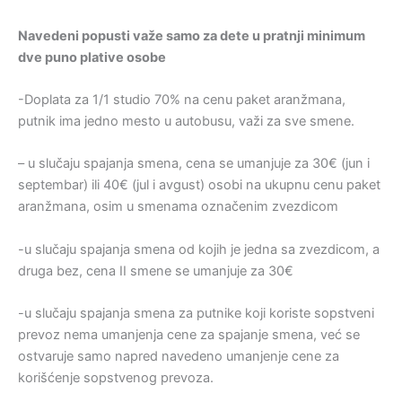
Navedeni popusti važe samo za dete u pratnji minimum
dve puno plative osobe
-Doplata za 1/1 studio 70% na cenu paket aranžmana,
putnik ima jedno mesto u autobusu, važi za sve smene.
– u slučaju spajanja smena, cena se umanjuje za 30€ (jun i
septembar) ili 40€ (jul i avgust) osobi na ukupnu cenu paket
aranžmana, osim u smenama označenim zvezdicom
-u slučaju spajanja smena od kojih je jedna sa zvezdicom, a
druga bez, cena II smene se umanjuje za 30€
-u slučaju spajanja smena za putnike koji koriste sopstveni
prevoz nema umanjenja cene za spajanje smena, već se
ostvaruje samo napred navedeno umanjenje cene za
korišćenje sopstvenog prevoza.