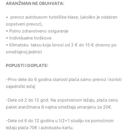
ARANŽMAN NE OBUHVATA:
• prevoz autobusom turističke klase, (ukoliko je odabran
sopstveni prevoz),
• Putno zdravstveno osiguranje
• Individualne troškove
• Klimatsku taksu koja iznosi od 2 € do 15 € dnevno po
smeštajnoj jedinici
POPUSTI I DOPLATE:
-Prvo dete do 6 godina starosti plaća samo prevoz i koristi
zajednički ležaj
-Dete od 2 do 12 god. Na sopstvenom ležaju, plaća cenu
paket aranžmana ili najma smeštaja umanjenu za 20€.
-Dete od 6 do 12 godina u 1/2+1 studiju na pomoćnom
ležaju plaća 70€ i autobusku kartu.