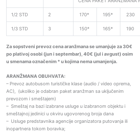
CENA PAKET ARANŽMANA 
1/2 STD
2
170*
195*
230
1/3 STD
3
150*
165*
190
Za sopstveni prevoz cena aranžmana se umanjuje za 30€
po plativoj osobi (jun i septembar), 40€ (jul i avgust) osim
u smenama označenim * u kojima nema umanjenja.
ARANŽMANA OBUHVATA:
– Prevoz autobusom turističke klase (audio / video oprema,
AC), (ukoliko je odabran paket aranžman sa uključenim
prevozom i smeštajem)
– Smeštaj na bazi izabrane usluge u izabranom objektu i
smeštajnoj jedinici u okviru ugovorenog broja dana
– Usluge predstavnika agencije organizatora putovanja ili
inopartnera tokom boravka;